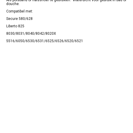
Als polsband of halssnoer te gebruiken. Waterdicht voor gebruik in bad of
douche.
Compatibel met:
Secure 580/628
Liberto 825
8030/8031/8040/8042/8020X
5516/6050/6530/6531/6525/6526/6520/6521