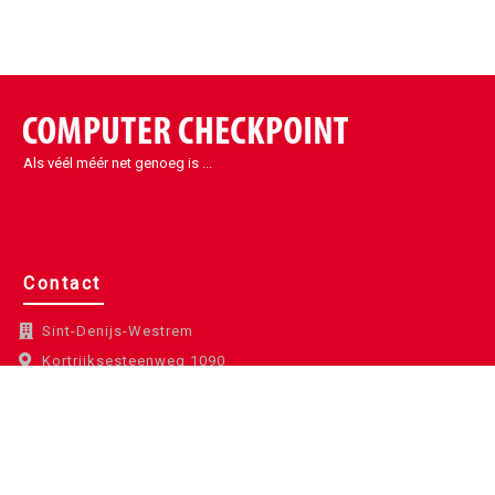
Als véél méér net genoeg is ...
Contact
Sint-Denijs-Westrem
Kortrijksesteenweg 1090
9051 Sint-Denijs-Westrem
België
info@eccp.be
09 329 32 31
BE0443.461.630