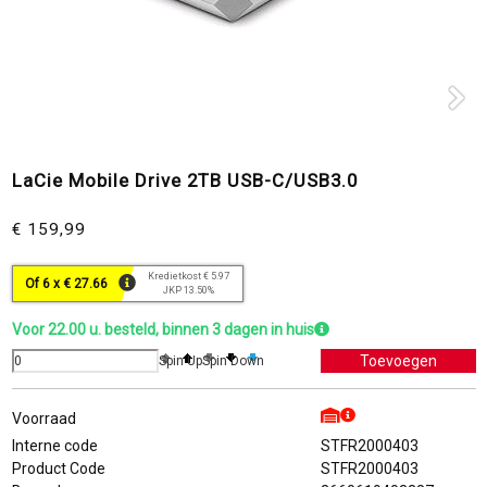
LaCie Mobile Drive 2TB USB-C/USB3.0
€ 159,99
Kredietkost € 5.97
Of 6 x € 27.66
JKP 13.50%
Voor 22.00 u. besteld, binnen 3 dagen in huis
Spin Up
Spin Down
Voorraad
Interne code
STFR2000403
Product Code
STFR2000403