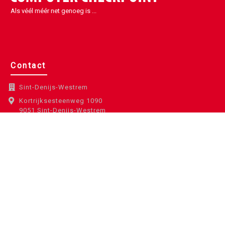
Als véél méér net genoeg is ...
Contact
Sint-Denijs-Westrem
Kortrijksesteenweg 1090
9051 Sint-Denijs-Westrem
België
info@eccp.be
09 329 32 31
BE0443.461.630
Copyright Debiscom BV © 2020. All rights reserved.
Sitemap
Privacy
Algemene voorwaarden
Financiering