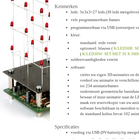
Kenmerken
leds: 3x3x3=27 leds (30 leds meegeleve
vele programmeerbare frames
programmeerbaar via USB (ontwerpen va
kleur:
standaard: rode versie
optioneel: blauwe (
K/LED30B: S
(
K/LED30W: SET MET 30 X 3
soldeervaardigheden vereist
software:
creëer uw eigen 3D-animaties en de
verdeel uw animatie in verschillen
tot 234 animatieframes
ondersteunt geometrische basisfuncti
bewaar of stuur animatie naar de 
maak een reservekopie van uw anim
software beschikbaar in meerdere t
de standaard kubus bevat 102 animat
Specificaties
voeding via USB (9V-batterijclip meege