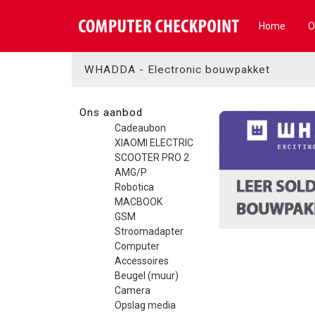
Home
O
WHADDA - Electronic bouwpakket
Ons aanbod
Cadeaubon
XIAOMI ELECTRIC
SCOOTER PRO 2
AMG/P
Robotica
MACBOOK
GSM
Stroomadapter
Computer
Accessoires
Beugel (muur)
Camera
Opslag media