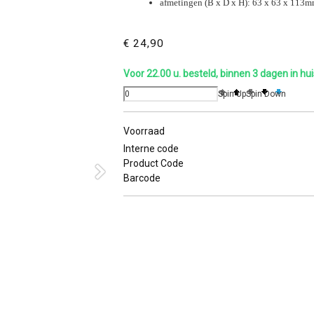
afmetingen (B x D x H): 63 x 63 x 113
€ 24,90
Voor 22.00 u. besteld, binnen 3 dagen in hui
Spin Up
Spin Down
Voorraad
Interne code
Product Code
Barcode