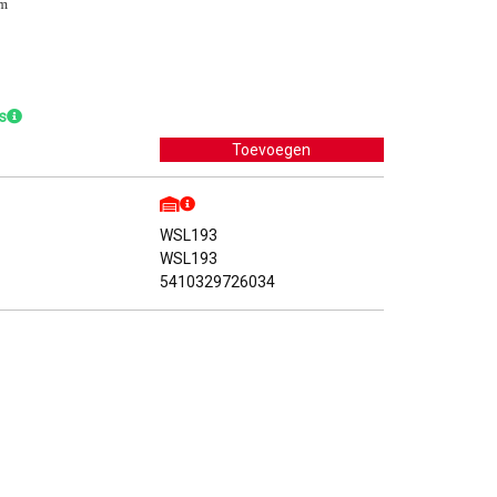
mm
s
WSL193
WSL193
5410329726034