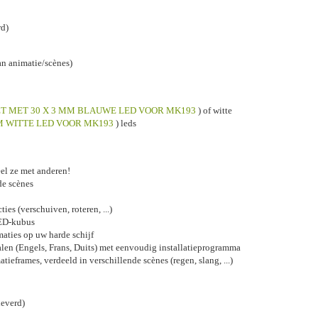
rd)
n animatie/scènes)
ET MET 30 X 3 MM BLAUWE LED VOOR MK193
) of witte
MM WITTE LED VOOR MK193
) leds
el ze met anderen!
de scènes
es (verschuiven, roteren, ...)
LED-kubus
aties op uw harde schijf
alen (Engels, Frans, Duits) met eenvoudig installatieprogramma
ieframes, verdeeld in verschillende scènes (regen, slang, ...)
leverd)