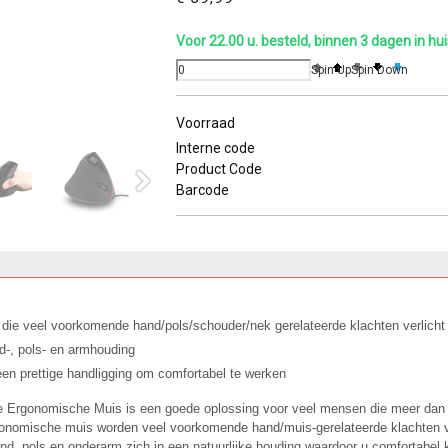
Voor 22.00 u. besteld, binnen 3 dagen in hui
Spin Up
Spin Down
Voorraad
Interne code
Product Code
Barcode
ie veel voorkomende hand/pols/schouder/nek gerelateerde klachten verlicht
d-, pols- en armhouding
een prettige handligging om comfortabel te werken
 Ergonomische Muis is een goede oplossing voor veel mensen die meer dan e
gonomische muis worden veel voorkomende hand/muis-gerelateerde klachten ve
d, pols en onderarm zich in een natuurlijke houding waardoor u comfortabel 