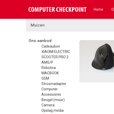
Home
O
Muizen
Ons aanbod
Cadeaubon
XIAOMI ELECTRIC
SCOOTER PRO 2
AMG/P
Robotica
MACBOOK
GSM
Stroomadapter
Computer
Accessoires
Beugel (muur)
Camera
Opslag media