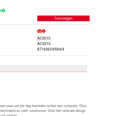
s
AC5010
AC5010
8716065490664
en paar uur per dag besteden achter een computer. Door
rminderd en zelfs voorkomen. Door het verticale design
kunt werken.