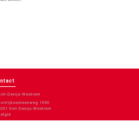
ntact
Sint-Denijs-Westrem
Kortrijksesteenweg 1090
9051 Sint-Denijs-Westrem
België
info@eccp.be
09 329 32 31