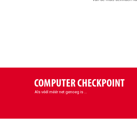
Als véél méér net genoeg is ...