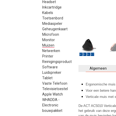
Headset
Inkcartridge
Kabels
Toetsenbord
Mediaspeler
Geheugenkaart
Microfoon
Monitor
Muizen
Netwerken
Printer
Reinigingsproduct
Software
Algemeen
Luidspreker
Tablet
Vaste Telefoon
Ergonomische muis d
Televisietoestel
Voor een betere han
Apple Watch
Verticale muis met 
WHADDA -
Electronic
De ACT AC5010 Verticale
bouwpakket
het gebruik van deze er
van de muis bevinden han