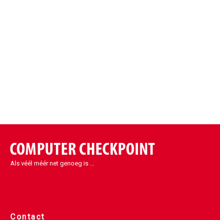
Als véél méér net genoeg is ...
Contact