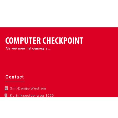
Als véél méér net genoeg is ...
Contact
Sint-Denijs-Westrem
Kortrijksesteenweg 1090
9051 Sint-Denijs-Westrem
België
info@eccp.be