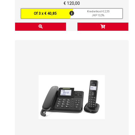
€ 120,00
Kredietkost € 2,55
Of 3 x € 40,85
JKP 13,5%