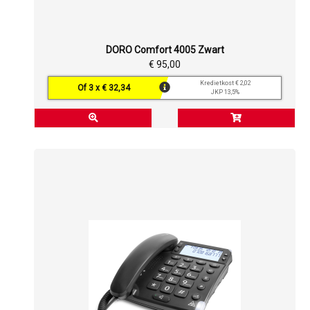
DORO Comfort 4005 Zwart
€ 95,00
Kredietkost € 2,02
Of 3 x € 32,34
JKP 13,5%