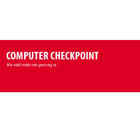
Als véél méér net genoeg is ...
Contact
Sint-Denijs-Westrem
Kortrijksesteenweg 1090
9051 Sint-Denijs-Westrem
België