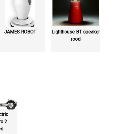
JAMES ROBOT
Lighthouse BT speaker
rood
tric
ro 2
es