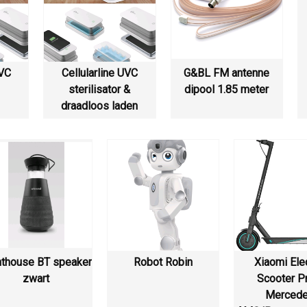
UVC
Cellularline UVC
G&BL FM antenne
sterilisator &
dipool 1.85 meter
draadloos laden
hthouse BT speaker
Robot Robin
Xiaomi Elec
zwart
Scooter P
Merced