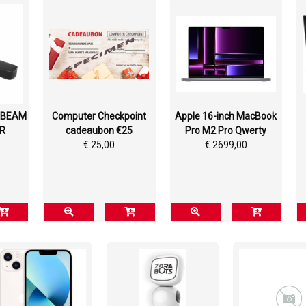
TIBEAM
Computer Checkpoint
Apple 16-inch MacBook
R
cadeaubon €25
Pro M2 Pro Qwerty
€ 25,00
€ 2699,00