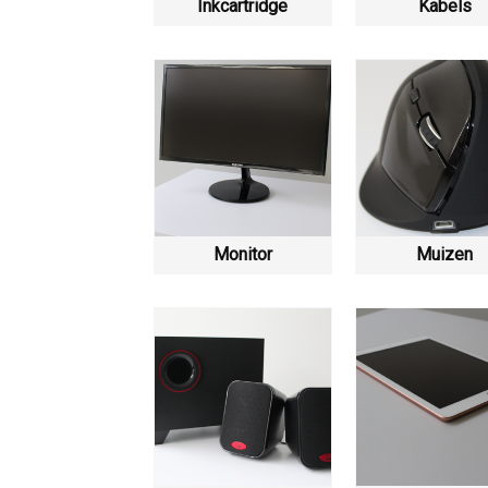
Inkcartridge
Kabels
Monitor
Muizen