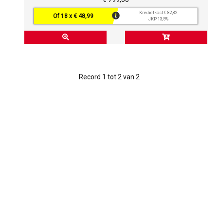
Kredietkost € 82,82
Of 18 x € 48,99
JKP 13,5%
Record 1 tot 2 van 2