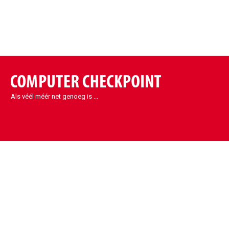
Als véél méér net genoeg is ...
Contact
Sint-Denijs-Westrem
Kortrijksesteenweg 1090
9051 Sint-Denijs-Westrem
België
info@eccp.be