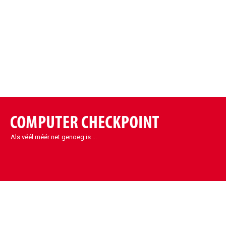
Als véél méér net genoeg is ...
Contact
Sint-Denijs-Westrem