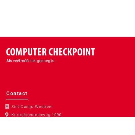
Als véél méér net genoeg is ...
Contact
Sint-Denijs-Westrem
Kortrijksesteenweg 1090
9051 Sint-Denijs-Westrem
België
info@eccp.be