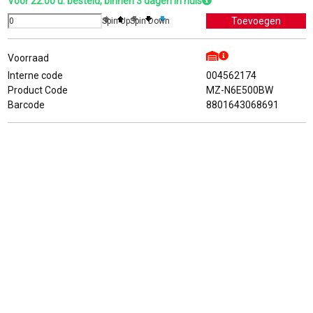
Voor 22.00 u. besteld, binnen 3 dagen in huis
Spin Up
Spin Down
Voorraad
Interne code
004562174
Product Code
MZ-N6E500BW
Barcode
8801643068691