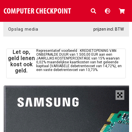
Opslag media
prijzen incl. BTW
Representatief voorbeeld : KREDIETOPENING VAN
Let op,
ONBEPAALDE DUUR van 1.500,00 EUR aan een
geld lenen
JAARLIJKS KOSTENPERCENTAGE van 15% waarvan
0,02% maandelijkse kaartkosten van het geleende
kost ook
kapitaal (VARIABELE debetrentevoet van 14,72%), en
geld.
een vaste debetrentevoet van 13,73%.