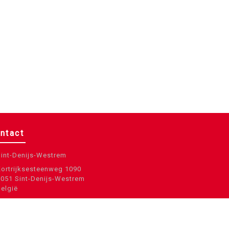
ntact
Sint-Denijs-Westrem
Kortrijksesteenweg 1090
9051 Sint-Denijs-Westrem
België
info@eccp.be
09 329 32 31