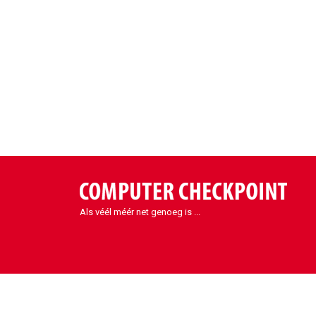
Als véél méér net genoeg is ...