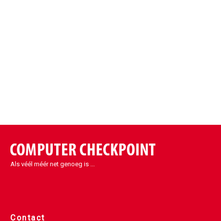
Als véél méér net genoeg is ...
Contact