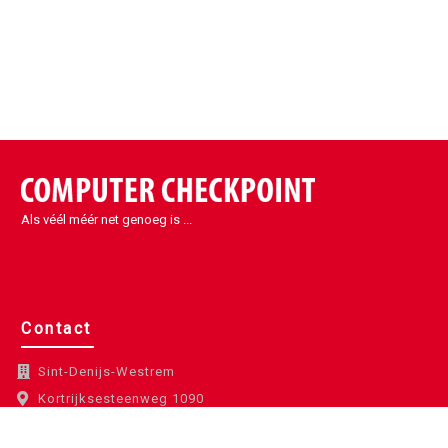
Als véél méér net genoeg is ...
Contact
Sint-Denijs-Westrem
Kortrijksesteenweg 1090
9051 Sint-Denijs-Westrem
België