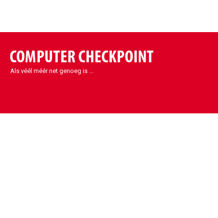
Als véél méér net genoeg is ...
Contact
Sint-Denijs-Westrem
Kortrijksesteenweg 1090
9051 Sint-Denijs-Westrem
België
info@eccp.be
09 329 32 31
BE0443.461.630