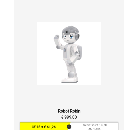
Robot Robin
€ 999,00
Kredietkost € 103,68
Of 18 x € 61,26
JKP 13,5%