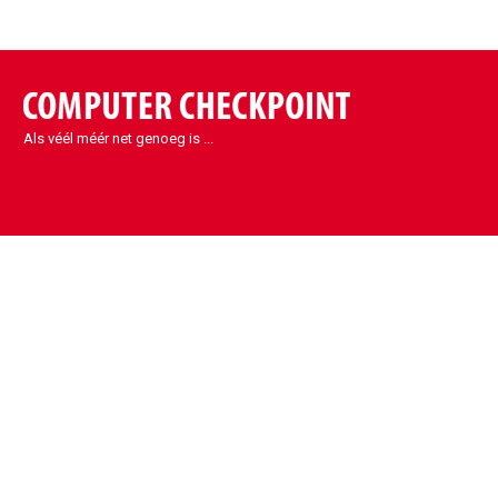
Als véél méér net genoeg is ...
Contact
Sint-Denijs-Westrem
Kortrijksesteenweg 1090
9051 Sint-Denijs-Westrem
België
info@eccp.be
09 329 32 31
BE0443.461.630