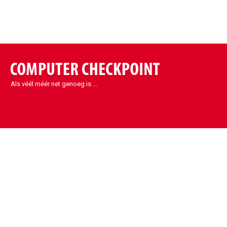
Als véél méér net genoeg is ...
Contact
Sint-Denijs-Westrem
Kortrijksesteenweg 1090
9051 Sint-Denijs-Westrem
België
info@eccp.be
09 329 32 31