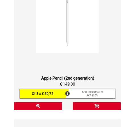
Apple Pencil (2nd generation)
€ 149,00
Kredietkost € 3,16
Of 3 x € 50,72
JKP 13,5%