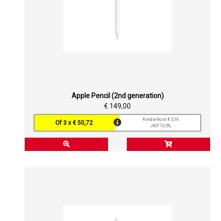
Apple Pencil (2nd generation)
€ 149,00
Kredietkost € 3,16
Of 3 x € 50,72
JKP 13,5%