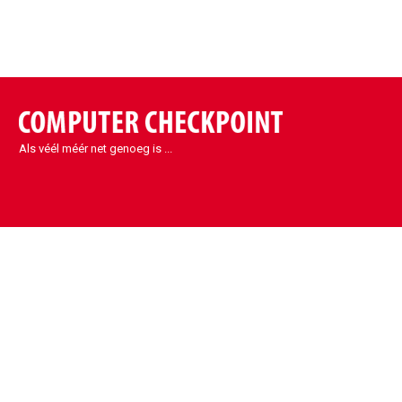
Als véél méér net genoeg is ...
Contact
Sint-Denijs-Westrem
Kortrijksesteenweg 1090
9051 Sint-Denijs-Westrem
België
info@eccp.be
09 329 32 31