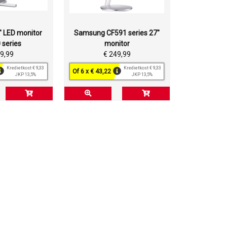
 LED monitor
Samsung CF591 series 27"
 series
monitor
49,99
€ 249,99
Kredietkost € 9,33
Kredietkost € 9,33
Of 6 x € 43,22
JKP 13,5%
JKP 13,5%