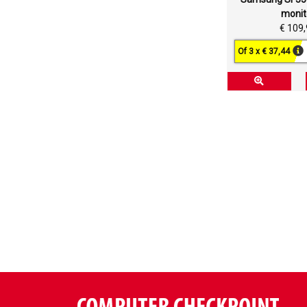
monit
€ 109
Of 3 x € 37,44