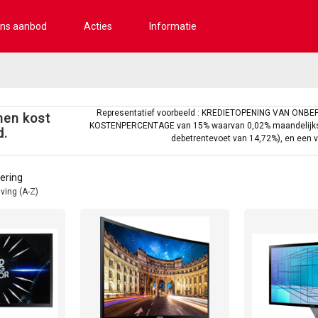
ns aanbod
Acties
Informatie
Representatief voorbeeld : KREDIETOPENING VAN ONBE
enen kost
KOSTENPERCENTAGE van 15% waarvan 0,02% maandelijkse 
d.
debetrentevoet van 14,72%), en een 
ering
ving (A-Z)