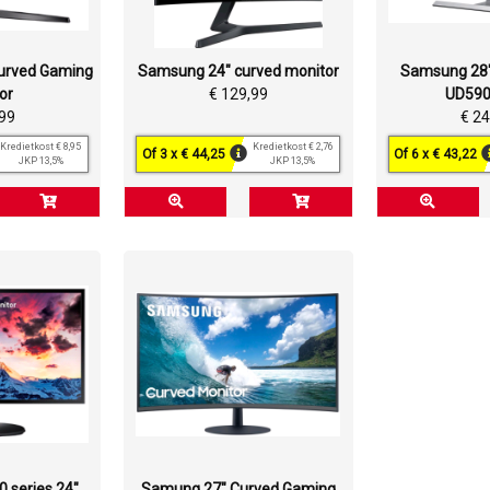
urved Gaming
Samsung 24" curved monitor
Samsung 28"
or
€ 129,99
UD590
,99
€ 2
Kredietkost € 8,95
Kredietkost € 2,76
Of 3 x € 44,25
Of 6 x € 43,22
JKP 13,5%
JKP 13,5%
 series 24"
Samung 27" Curved Gaming