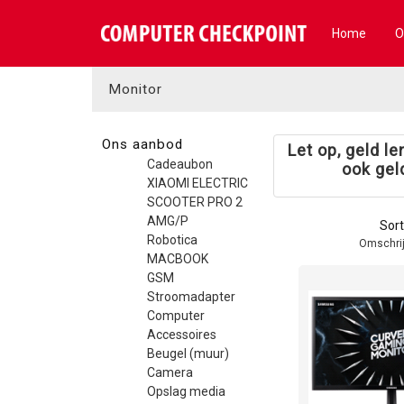
Home
O
Monitor
Ons aanbod
Let op, geld l
Cadeaubon
ook gel
XIAOMI ELECTRIC
SCOOTER PRO 2
AMG/P
Sort
Robotica
Omschrij
MACBOOK
GSM
Stroomadapter
Computer
Accessoires
Beugel (muur)
Camera
Opslag media