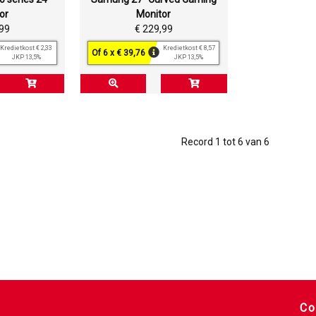
or
Monitor
,99
€ 229,99
Kredietkost € 2,33
Kredietkost € 8,57
Of 6 x € 39,76
JKP 13,5%
JKP 13,5%
Record 1 tot 6 van 6
Co