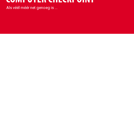
Als véél méér net genoeg is ...
Contact
Sint-Denijs-Westrem
Kortrijksesteenweg 1090
9051 Sint-Denijs-Westrem
België
info@eccp.be
09 329 32 31
BE0443.461.630
Copyright Debiscom BV © 2020. All rights reserved.
Sitemap
Privacy
Algemene voorwaarden
Financiering